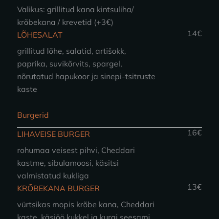
Valikus: grillitud kana kintsuliha/
krõbekana / krevetid (+3€)
14€
LÕHESALAT
grillitud lõhe, salatid, artišokk,
paprika, suvikõrvits, spargel,
nõrutatud hapukoor ja sinepi-tsitruste
kaste
Burgerid
16€
LIHAVEISE BURGER
rohumaa veisest pihvi, Cheddari
kastme, sibulamoosi, käsitsi
valmistatud kukliga
13€
KRÕBEKANA BURGER
vürtsikas mopis krõbe kana, Cheddari
kaste, käsiöö kukkel ja kurgi seesami