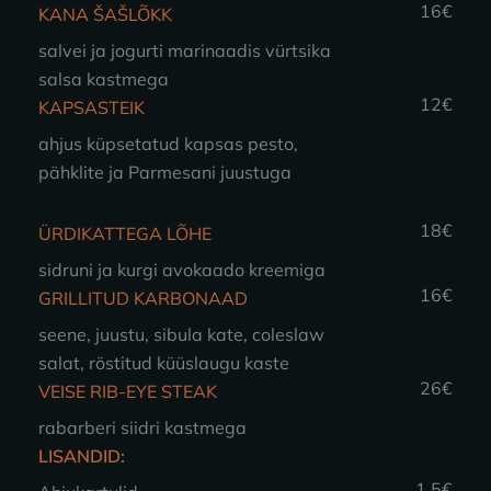
16€
KANA ŠAŠLÕKK
salvei ja jogurti marinaadis vürtsika
salsa kastmega
12€
KAPSASTEIK
ahjus küpsetatud kapsas pesto,
pähklite ja Parmesani juustuga
18€
ÜRDIKATTEGA LÕHE
sidruni ja kurgi avokaado kreemiga
16€
GRILLITUD KARBONAAD
seene, juustu, sibula kate, coleslaw
salat, röstitud küüslaugu kaste
26€
VEISE RIB-EYE STEAK
rabarberi siidri kastmega
LISANDID:
1.5€