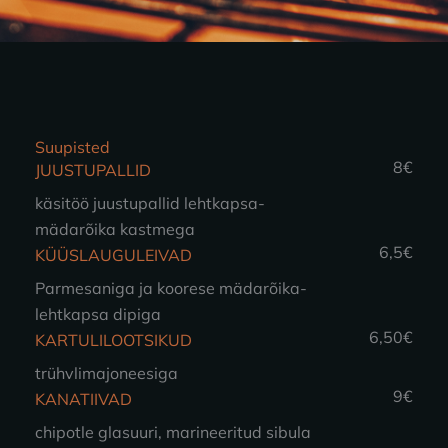
Suupisted
8€
JUUSTUPALLID
käsitöö juustupallid lehtkapsa-
mädarõika kastmega
6,5€
KÜÜSLAUGULEIVAD
Parmesaniga ja koorese mädarõika-
lehtkapsa dipiga
6,50€
KARTULILOOTSIKUD
trühvlimajoneesiga
9€
KANATIIVAD
chipotle glasuuri, marineeritud sibula