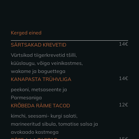
Kerged eined
14€
SÄRTSAKAD KREVETID
Vürtsikad tiigerkrevetid tšilli,
küüslaugu, võiga veinikastmes,
wakame ja baguettega
14€
KANAPASTA TRÜHVLIGA
peekoni, metsaseente ja
Parmesaniga
12€
KRÕBEDA RÄIME TACOD
kimchi, seesami- kurgi salati,
marineeritud sibula, tomatise salsa ja
avokaado kastmega