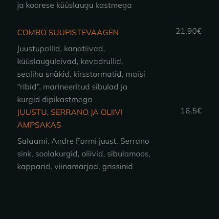
ja koorese küüslaugu kastmega
21,90€
COMBO SUUPISTEVAAGEN
Juustupallid, kanatiivad,
küüslauguleivad, kevadrullid,
sealiha snäkid, kirsstormatid, maisi
“ribid”, marineeritud sibulad ja
kurgid dipikastmega
16,5€
JUUSTU, SERRANO JA OLIIVI
AMPSAKAS
Salaami, Andre Farmi juust, Serrano
sink, soolakurgid, oliivid, sibulamoos,
kapparid, viinamarjad, grissinid