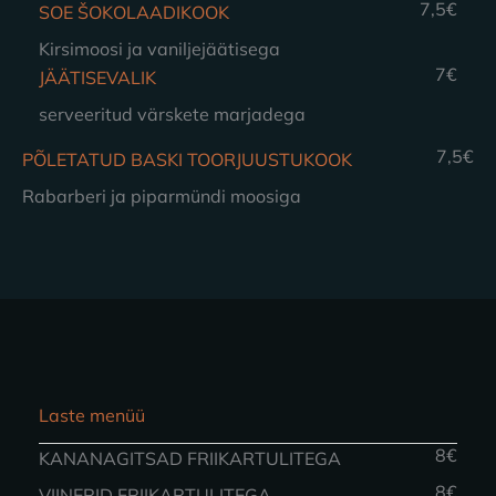
7,5€
SOE ŠOKOLAADIKOOK
Kirsimoosi ja vaniljejäätisega
7€
JÄÄTISEVALIK
serveeritud värskete marjadega
7,5€
PÕLETATUD BASKI TOORJUUSTUKOOK
Rabarberi ja piparmündi moosiga
Laste menüü
8€
KANANAGITSAD FRIIKARTULITEGA
8€
VIINERID FRIIKARTULITEGA