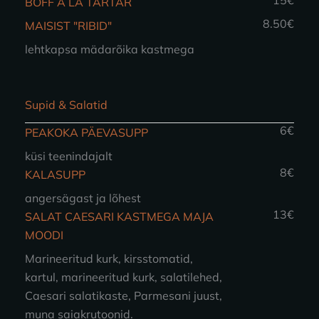
15€
BÖFF A LA TARTAR
8.50€
MAISIST "RIBID"
lehtkapsa mädarõika kastmega
Supid & Salatid
6€
PEAKOKA PÄEVASUPP
küsi teenindajalt
8€
KALASUPP
angersägast ja lõhest
13€
SALAT CAESARI KASTMEGA MAJA
MOODI
Marineeritud kurk, kirsstomatid,
kartul, marineeritud kurk, salatilehed,
Caesari salatikaste, Parmesani juust,
muna saiakrutoonid.