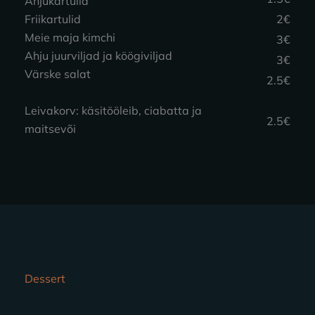
Ahjukartulid
Friikartulid
2€
Meie maja kimchi
3€
Ahju juurviljad ja köögiviljad
3€
Värske salat
2.5€
Leivakorv: käsitööleib, ciabatta ja
2.5€
maitsevõi
Dessert