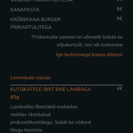
8€
KANAPASTA
9€
KRÕBEKANA BURGER
FRIIKARTULITEGA
*Friikartulite asemel on võimalik tellida ka
ahjukartulit, riisi või makarone
Iga lasteeinega kaasa üllatus!
Lemmikute menüü
4€
KUTSIKATELE: BRIT EINE LAMBAGA
85g
Lambaliha fileetükid mahedas
mahlas rikastatud
probiootikumidega. Sobib ka väikest
tõugu koertele.