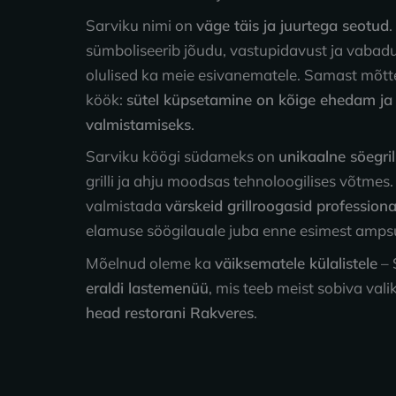
Sarviku nimi on
väge täis ja juurtega seotud
.
sümboliseerib jõudu, vastupidavust ja vabadus
olulised ka meie esivanematele. Samast mõtte
köök:
sütel küpsetamine on kõige ehedam ja 
valmistamiseks
.
Sarviku köögi südameks on
unikaalne söegril
grilli ja ahju moodsas tehnoloogilises võtmes
valmistada
värskeid grillroogasid profession
elamuse söögilauale juba enne esimest amps
Mõelnud oleme ka
väiksematele külalistele
– 
eraldi lastemenüü
, mis teeb meist sobiva val
head restorani Rakveres
.