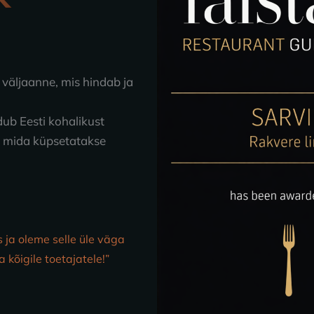
väljaanne, mis hindab ja
dub Eesti kohalikust
e, mida küpsetatakse
 ja oleme selle üle väga
 kõigile toetajatele!”