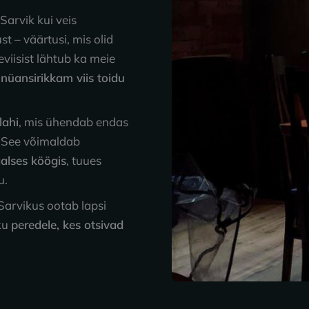
 Sarvik kui veis
t – väärtusi, mis olid
viisist lähtub ka meie
nüansirikkam viis toidu
lahi
, mis ühendab endas
. See võimaldab
aalses köögis
, tuues
u.
Sarvikus ootab lapsi
iku
peredele, kes otsivad