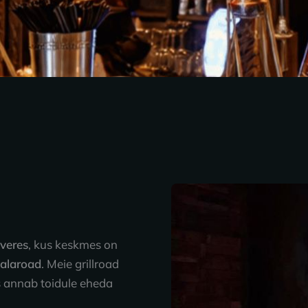
kveres
, kus keskmes on
kalaroad
. Meie grillroad
s annab toidule eheda