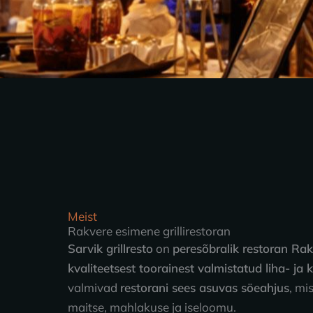
Meist
Rakvere esimene grillirestoran
Sarvik grillresto
on
peresõbralik restoran Ra
kvaliteetsest toorainest valmistatud liha- ja 
valmivad
restorani sees asuvas söeahjus
, mi
maitse, mahlakuse ja iseloomu.