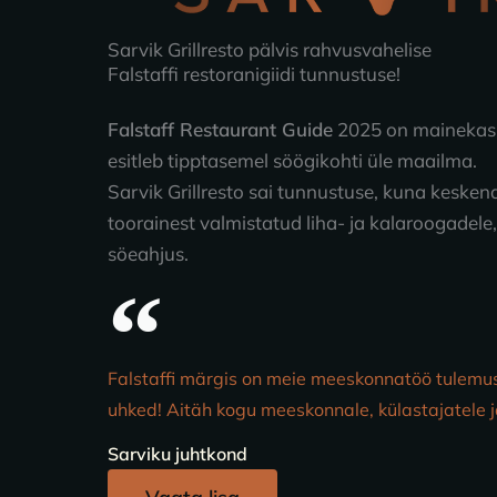
Sarvik Grillresto pälvis rahvusvahelise
Falstaffi restoranigiidi tunnustuse!
Falstaff Restaurant Guide
2025 on mainekas 
esitleb tipptasemel söögikohti üle maailma.
Sarvik Grillresto sai tunnustuse, kuna kesken
toorainest valmistatud liha- ja kalaroogadel
söeahjus.
Falstaffi märgis on meie meeskonnatöö tulemus
uhked! Aitäh kogu meeskonnale, külastajatele ja
Sarviku juhtkond